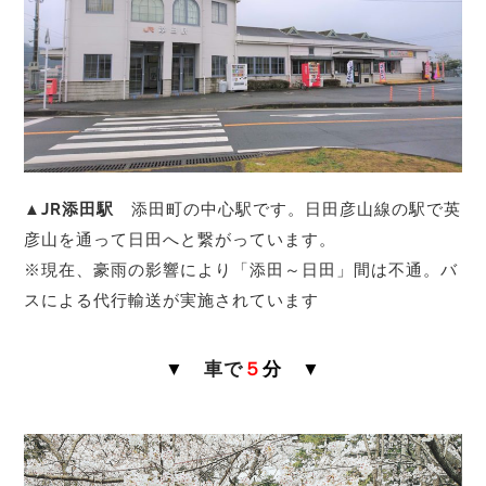
▲JR添田駅
添田町の中心駅です。日田彦山線の駅で英
彦山を通って日田へと繋がっています。
※現在、豪雨の影響により「添田～日田」間は不通。バ
スによる代行輸送が実施されています
▼
車で
５
分 ▼