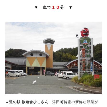
▼
車で
１０
分
▼
▲道の駅 歓遊舎ひこさん
添田町特産の新鮮な野菜が