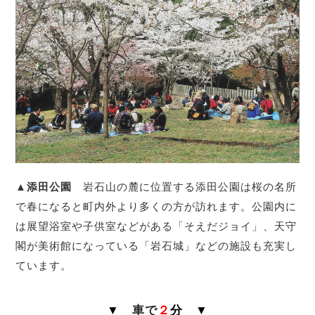
▲添田公園
岩石山の麓に位置する添田公園は桜の名所
で春になると町内外より多くの方が訪れます。公園内に
は展望浴室や子供室などがある「そえだジョイ」、天守
閣が美術館になっている「岩石城」などの施設も充実し
ています。
▼
車で
２
分 ▼