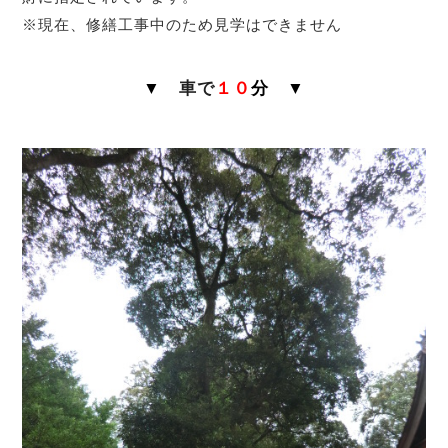
※現在、修繕工事中のため見学はできません
▼
車で
１０
分
▼