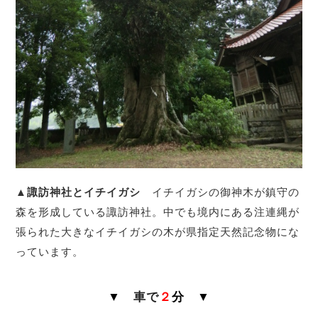
▲諏訪神社とイチイガシ
イチイガシの御神木が鎮守の
森を形成している諏訪神社。中でも境内にある注連縄が
張られた大きなイチイガシの木が県指定天然記念物にな
っています。
▼
車で
２
分
▼