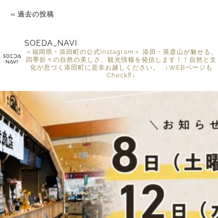
« 過去の投稿
SOEDA_NAVI
＜福岡県・添田町の公式Instagram＞
添田・英彦山が魅せる、
四季折々の自然の美しさ、観光情報を発信します！！自然と文
化が息づく添田町に是非お越しください。
.
↓WEBページも
Check‼︎↓