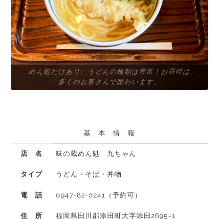
めん処だけあり、うどんの種類は豊富！お昼時は
英彦山の権現豆腐を食べることが出来る数少ない
多くのお客さんで賑わいます。
お店です☆
基 本 情 報
店 名
味の蔵めん処 九ちゃん
タイプ
うどん・そば・丼物
電 話
0947-82-0241（予約可）
住 所
福岡県田川郡添田町大字添田2695-1