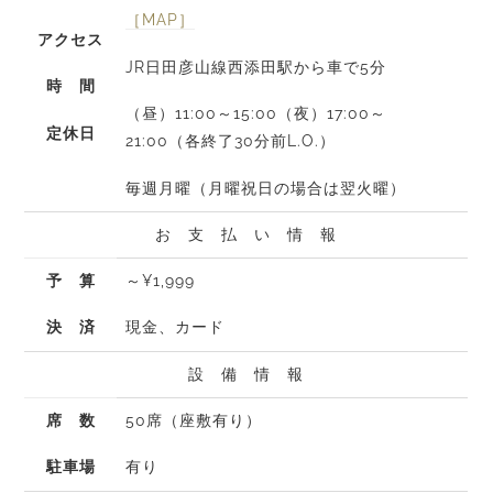
［MAP］
アクセス
JR日田彦山線西添田駅から車で5分
時 間
（昼）11:00～15:00（夜）17:00～
定休日
21:00（各終了30分前L.O.）
毎週月曜（月曜祝日の場合は翌火曜）
お 支 払 い 情 報
予 算
～¥1,999
決 済
現金、カード
設 備 情 報
席 数
50席（座敷有り）
駐車場
有り