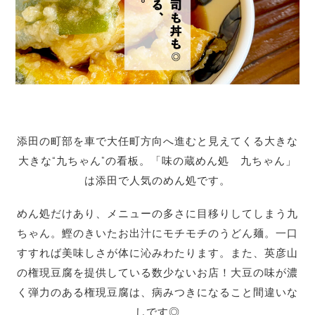
添田の町部を車で大任町方向へ進むと見えてくる大きな
大きな“九ちゃん”の看板。「味の蔵めん処 九ちゃん」
は添田で人気のめん処です。
めん処だけあり、メニューの多さに目移りしてしまう九
ちゃん。鰹のきいたお出汁にモチモチのうどん麺。一口
すすれば美味しさが体に沁みわたります。また、英彦山
の権現豆腐を提供している数少ないお店！大豆の味が濃
く弾力のある権現豆腐は、病みつきになること間違いな
しです◎