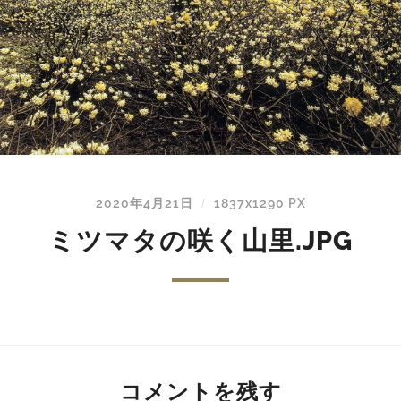
2020年4月21日
1837
x
1290 PX
/
ミツマタの咲く山里.JPG
コメントを残す