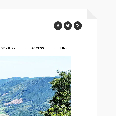
HOP -買う-
ACCESS
LINK