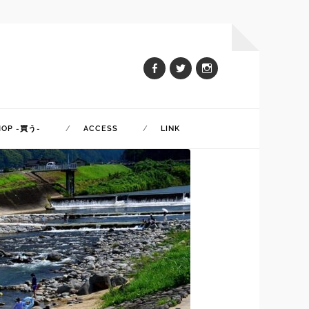
HOP -買う-
ACCESS
LINK