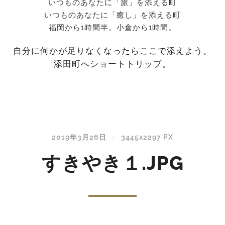
いつものあなたに「旅」を添える町
いつものあなたに「癒し」を添える町
福岡から1時間半。小倉から1時間。
自分に何かが足りなくなったらここで添えよう。
添田町へショートトリップ。
2019年3月26日
3445
x
2297 PX
/
すきやき１.JPG