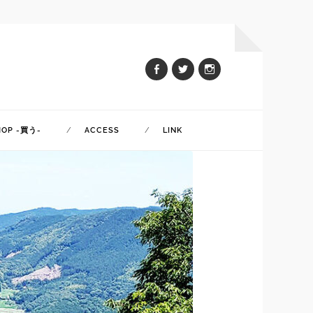
HOP -買う-
ACCESS
LINK