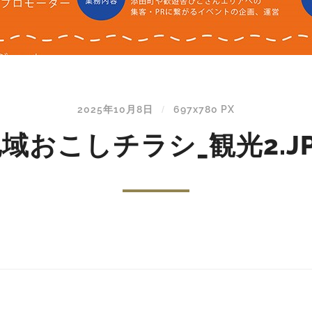
2025年10月8日
697
x
780 PX
/
域おこしチラシ_観光2.J