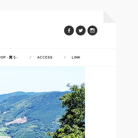
HOP -買う-
ACCESS
LINK