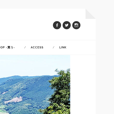
HOP -買う-
ACCESS
LINK