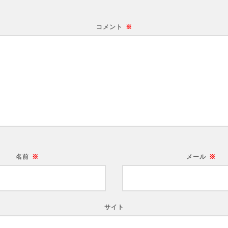
コメント
※
名前
※
メール
※
サイト