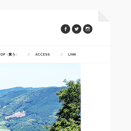
HOP -買う-
ACCESS
LINK